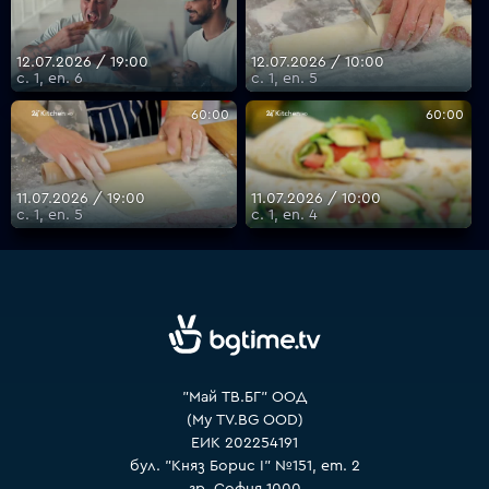
12.07.2026 / 19:00
12.07.2026 / 10:00
с. 1, еп. 6
с. 1, еп. 5
60:00
60:00
11.07.2026 / 19:00
11.07.2026 / 10:00
с. 1, еп. 5
с. 1, еп. 4
"Май ТВ.БГ" ООД
(My TV.BG OOD)
ЕИК 202254191
бул. "Княз Борис I" №151, ет. 2
гр. София 1000