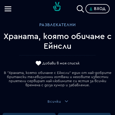
ВХОД
Телевизии
РАЗВЛЕКАТЕЛНИ
Категории
Храната, която обичаме с
Планове
Ейнсли
Добави в моя списък
В "Храната, която обичаме с Ейнсли" един от най-добрите
британски телевизионни готвачи и неговите известни
приятели сервират най-любимите си ястия за всички
времена с доза хумор и забавление.
Всички