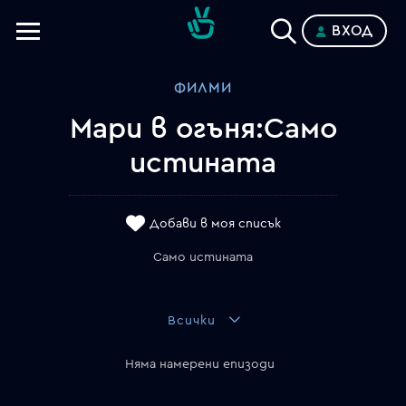
ВХОД
Телевизии
ФИЛМИ
Категории
Мари в огъня:Само
Планове
истината
Добави в моя списък
Само истината
Всички
Няма намерени епизоди