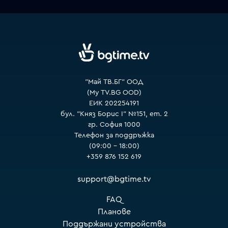
VOYO
"Май ТВ.БГ" ООД
(My TV.BG OOD)
ЕИК 202254191
бул. "Княз Борис I" №151, ет. 2
гр. София 1000
Телефон за поддръжка
(09:00 – 18:00)
+359 876 152 619
support@bgtime.tv
FAQ
Планове
Поддържани устройства