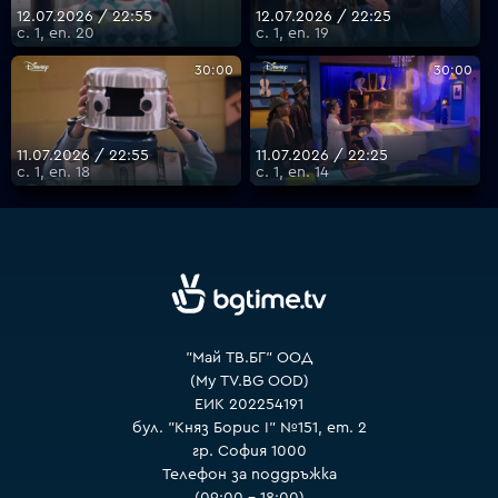
12.07.2026 / 22:55
12.07.2026 / 22:25
с. 1, еп. 20
с. 1, еп. 19
30:00
30:00
11.07.2026 / 22:55
11.07.2026 / 22:25
с. 1, еп. 18
с. 1, еп. 14
"Май ТВ.БГ" ООД
(My TV.BG OOD)
ЕИК 202254191
бул. "Княз Борис I" №151, ет. 2
гр. София 1000
Телефон за поддръжка
(09:00 – 18:00)