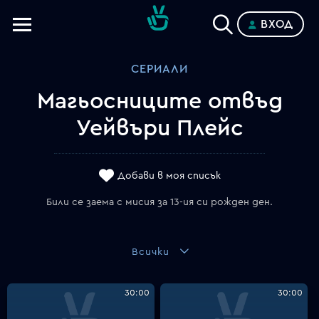
ВХОД
Телевизии
СЕРИАЛИ
Категории
Магьосниците отвъд
Планове
Уейвъри Плейс
Добави в моя списък
Били се заема с мисия за 13-ия си рожден ден.
Всички
30:00
30:00