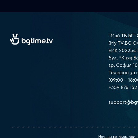
"Май ТВ.БГ"
(My TV.BG O
ЕИК 2022541
бул. "Княз Б
гр. София 1
Телефон за
(09:00 – 18:0
+359 876 152
support@bgt
Начини на плащане