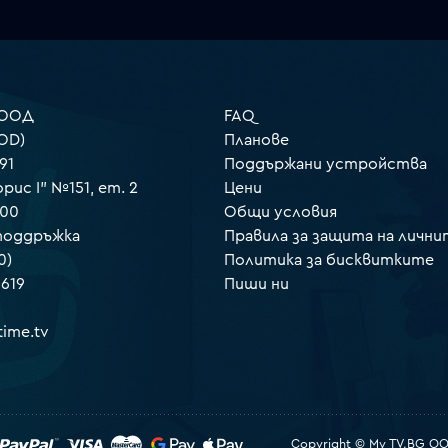
 ООД
FAQ
OD)
Планове
91
Поддържани устройства
орис I" №151, ет. 2
Цени
000
Общи условия
 поддръжка
Правила за защита на лични
0)
Политика за бисквитките
 619
Пиши ни
ime.tv
Copyright © My TV.BG OOD.