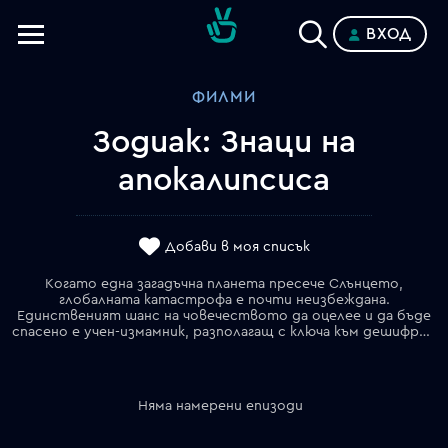
ВХОД
Телевизии
ФИЛМИ
Категории
Зодиак: Знаци на
Планове
апокалипсиса
Добави в моя списък
Когато една загадъчна планета пресече Слънцето,
глобалната катастрофа е почти неизбеждана.
Единственият шанс на човечеството да оцелее и да бъде
спасено е учен-измамник, разполагащ с ключа към дешифриране на символните знаци на апокалипсиса.
Няма намерени епизоди