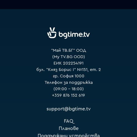
VOYO
"Май ТВ.БГ" ООД
(My TV.BG OOD)
ЕИК 202254191
бул. "Княз Борис I" №151, ет. 2
гр. София 1000
Телефон за поддръжка
(09:00 – 18:00)
+359 876 152 619
support@bgtime.tv
FAQ
Планове
Поддържани устройства