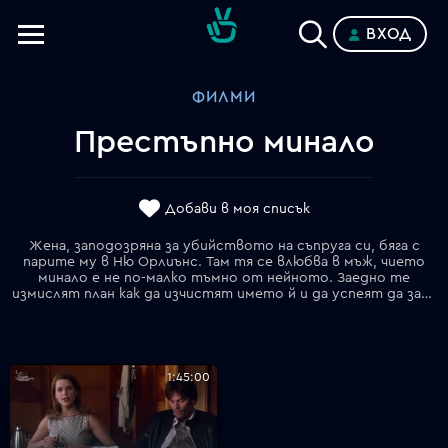
ВХОД
Телевизии
ФИЛМИ
Категории
Престъпно минало
Планове
Добави в моя списък
Жена, заподозряна за убийството на съпруга си, бяга с
парите му в Ню Орлиънс. Там тя се влюбва в мъж, чието
минало е не по-малко тъмно от нейното. Заедно те
измислят план как да изчистят името й и да успеят да запазят парите за себе си.
1:45:00