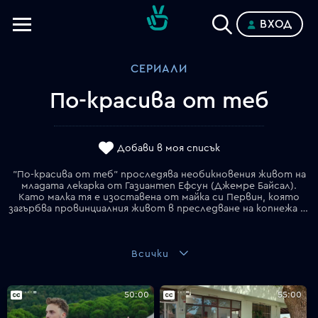
ВХОД
Телевизии
СЕРИАЛИ
Категории
По-красива от теб
Планове
Добави в моя списък
"По-красива от теб" проследява необикновения живот на
младата лекарка от Газиантеп Ефсун (Джемре Байсал).
Като малка тя е изоставена от майка си Первин, която
загърбва провинциалния живот в преследване на копнежа си да стане успешен пластичен хирург в Истанбул. Сега, 21 години по-късно, след като сбъдва мечтата си и оглавява една от най-утвърдените клиники в Турция, Первин решава да потърси отново дъщеря си, като за целта изпраща младия хирург Емир (Бурак Челик) в Газиантеп със задачата да я убеди да се премести в големия град, за да ръководи бизнеса ѝ.
Всички
50:00
55:00