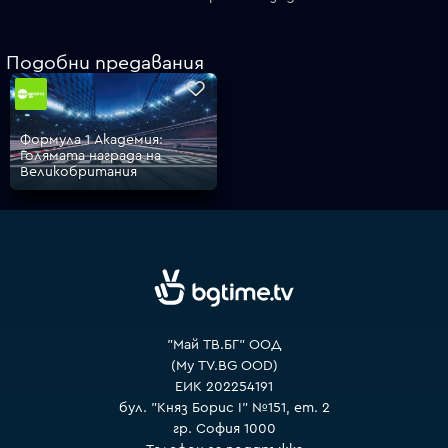
Подобни предавания
VOYO
Формула 1 Академия:
Голямата награда на
Великобритания
"Май ТВ.БГ" ООД
(My TV.BG OOD)
ЕИК 202254191
бул. "Княз Борис I" №151, ет. 2
гр. София 1000