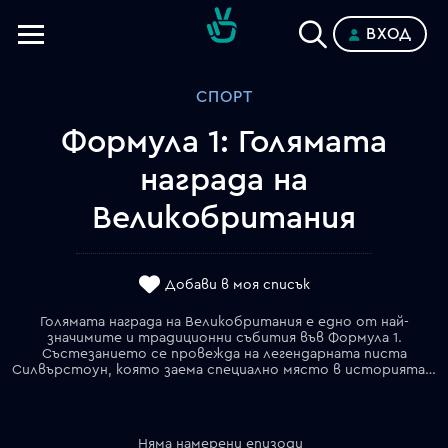
ВХОД
Телевизии
СПОРТ
Категории
Формула 1: Голямата
Планове
награда на
Великобритания
Добави в моя списък
Голямата награда на Великобритания е едно от най-
значимите и традиционни събития във Формула 1.
Състезанието се провежда на легендарната писта
Силвърстоун, която заема специално място в историята на шампионата и е известна със своите бързи завои и предизвикателно трасе. Надпреварата събира най-добрите пилоти и отбори в света, които се борят за ценни точки и престижна победа. Благодарение на богатата си история, невероятната атмосфера и многобройните фенове по трибуните, британското Гран при остава едно от най-очакваните състезания през сезона.
Няма намерени епизоди