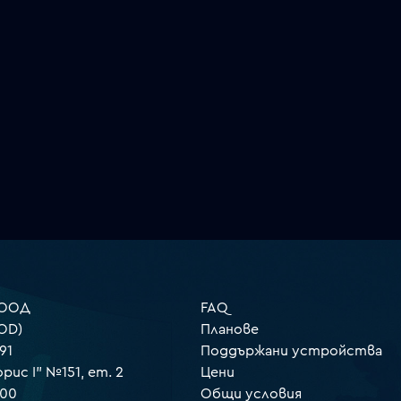
 ООД
FAQ
OD)
Планове
91
Поддържани устройства
орис I" №151, ет. 2
Цени
000
Общи условия