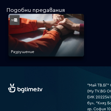
Подобни предавания
Разрушение
"Май ТВ.БГ"
(My TV.BG O
ЕИК 2022541
бул. "Княз Б
гр. София 1