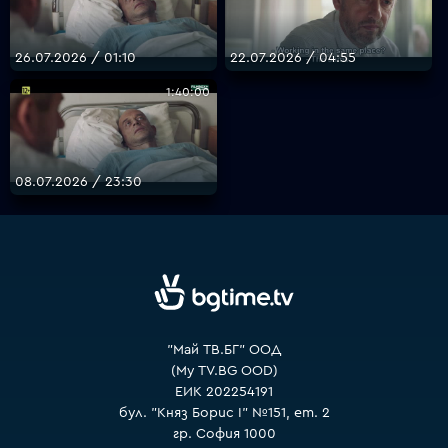
26.07.2026 / 01:10
22.07.2026 / 04:55
VOYO
1:40:00
08.07.2026 / 23:30
"Май ТВ.БГ" ООД
(My TV.BG OOD)
ЕИК 202254191
бул. "Княз Борис I" №151, ет. 2
гр. София 1000