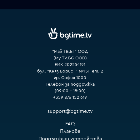
VOYO
"Май ТВ.БГ" ООД
(My TV.BG OOD)
ЕИК 202254191
бул. "Княз Борис I" №151, ет. 2
гр. София 1000
Телефон за поддръжка
(09:00 – 18:00)
+359 876 152 619
support@bgtime.tv
FAQ
Планове
Поддържани устройства