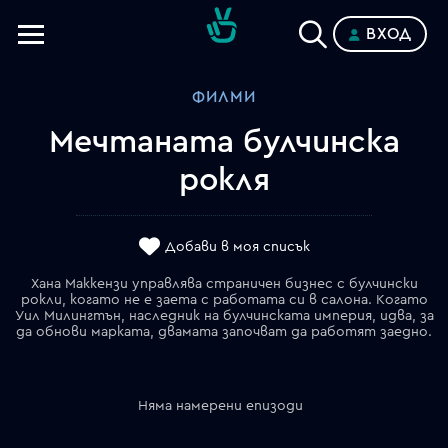
ВХОД
Телевизии
ФИЛМИ
Категории
Мечтаната булчинска
Планове
рокля
Добави в моя списък
Хана Маккензи управлява страничен бизнес с булчински
рокли, когато не е заета с работата си в салона. Когато
Уил Милингтън, наследник на булчинската империя, идва, за
да обнови марката, двамата започват да работят заедно.
Няма намерени епизоди