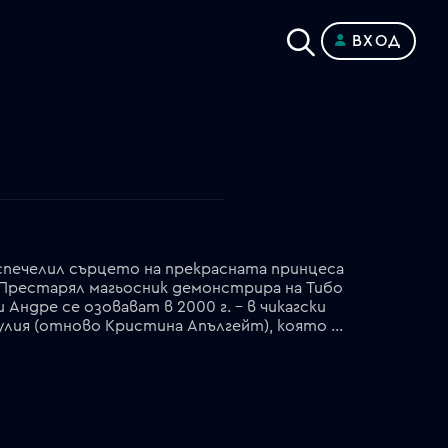
ВХОД
е спечелил сърцето на прекрасната принцеса
. Престарял магьосник демонстрира на Тибо
ндре се озовават в 2000 г. – в чикагски
музей, където тъкмо са изложени реликви от епохата на владичеството на Тибо. Уредничката Джулия (отново Кристина Апългейт), която поразително прилича на принцеса Розалин, намира дошлите от миналото посетители и става техен гид във Ветровития град. Тибо разбира, че младата дама е потомък на неговия род и осъзнава, че трябва да се върне в своя XII в. преди отсъствието му да е объркало нещата.