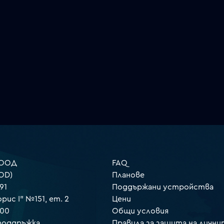
 ООД
FAQ
OD)
Планове
91
Поддържани устройства
орис I" №151, ет. 2
Цени
000
Общи условия
 поддръжка
Правила за защита на лични