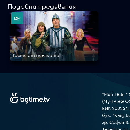
Подобни предавания
Гости от миналото
"Май ТВ.БГ"
(My TV.BG O
ЕИК 2022541
бул. "Княз Б
гр. София 1
Телефон за