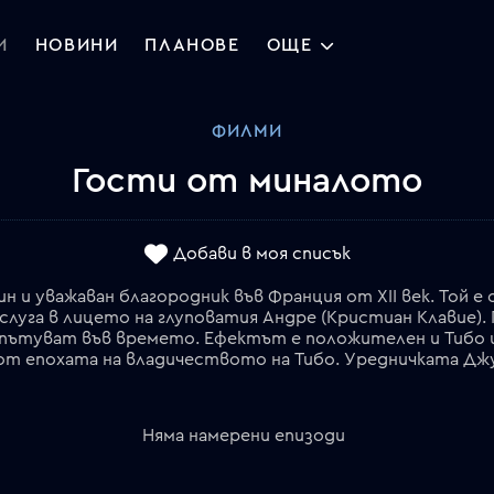
И
НОВИНИ
ПЛАНОВЕ
ОЩЕ
ФИЛМИ
Гости от миналото
Добави в моя списък
н и уважаван благородник във Франция от XII век. Той 
 слуга в лицето на глуповатия Андре (Кристиан Клавие)
 пътуват във времето. Ефектът е положителен и Тибо и А
Няма намерени епизоди