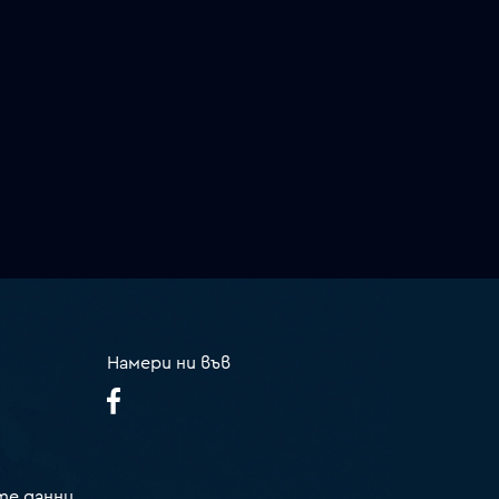
Намери ни във
те данни