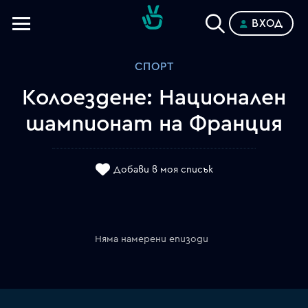
ВХОД
Телевизии
СПОРТ
Категории
Колоездене: Национален
Планове
шампионат на Франция
Добави в моя списък
Няма намерени епизоди