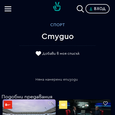
ВХОД
Телевизии
СПОРТ
Категории
Студио
Планове
Добави в моя списък
Няма намерени епизоди
Подобни предавания