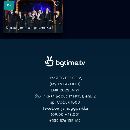
VOYO
Комиците и приятели
"Май ТВ.БГ" ООД
(My TV.BG OOD)
ЕИК 202254191
бул. "Княз Борис I" №151, ет. 2
гр. София 1000
Телефон за поддръжка
(09:00 – 18:00)
+359 876 152 619