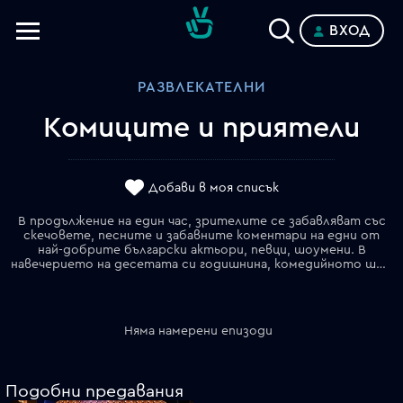
ВХОД
Телевизии
РАЗВЛЕКАТЕЛНИ
Категории
Комиците и приятели
Планове
Добави в моя списък
В продължение на един час, зрителите се забавляват със
скечовете, песните и забавните коментари на едни от
най-добрите български актьори, певци, шоумени. В
навечерието на десетата си годишнина, комедийното шоу, което се превърна в телевизионен и културен феномен в България, стартира с новия си формат "Комиците и приятели".
Няма намерени епизоди
Подобни предавания