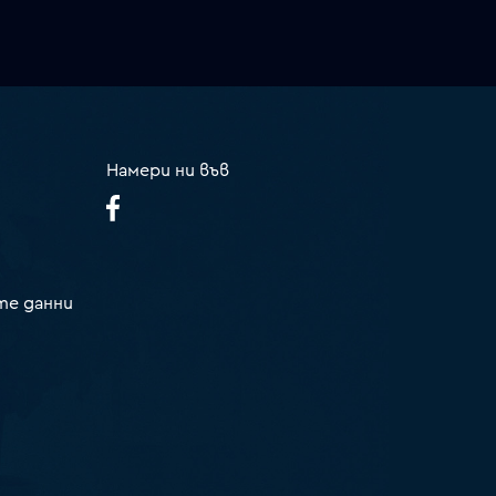
Намери ни във
те данни