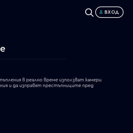
ВХОД
ме
ъпления в реално време използват камери
ения и да изправят престъпниците пред