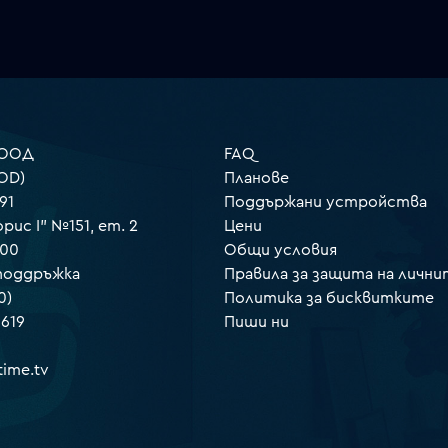
 ООД
FAQ
OD)
Планове
91
Поддържани устройства
орис I" №151, ет. 2
Цени
000
Общи условия
 поддръжка
Правила за защита на лични
0)
Политика за бисквитките
 619
Пиши ни
ime.tv