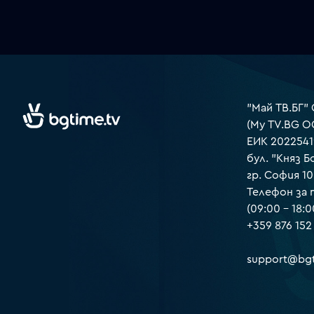
"Май ТВ.БГ"
(My TV.BG O
ЕИК 2022541
бул. "Княз Б
гр. София 1
Телефон за
(09:00 – 18:0
+359 876 152
support@bgt