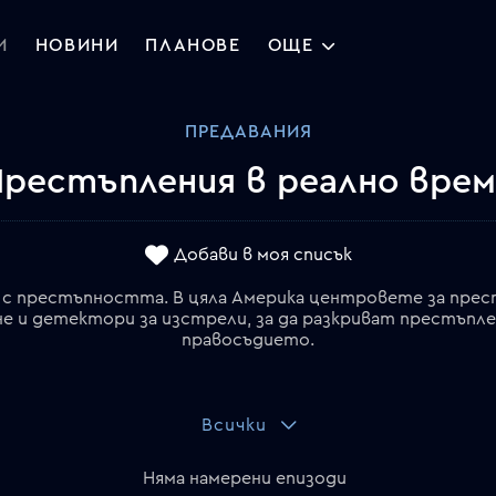
И
НОВИНИ
ПЛАНОВЕ
ОЩЕ
ПРЕДАВАНИЯ
рестъпления в реално вре
Добави в моя списък
 с престъпността. В цяла Америка центровете за прест
не и детектори за изстрели, за да разкриват престъпл
правосъдието.
Всички
Няма намерени епизоди