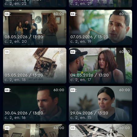
с. 2, еп. 22
с. 2, еп. 21
60:00
60:00
08.05.2026 / 13:20
07.05.2026 / 13:20
с. 2, еп. 20
с. 2, еп. 19
60:00
60:00
05.05.2026 / 13:20
04.05.2026 / 13:20
с. 2, еп. 18
с. 2, еп. 17
60:00
60:00
30.04.2026 / 13:20
29.04.2026 / 13:20
с. 2, еп. 16
с. 2, еп. 15
60:00
60:00