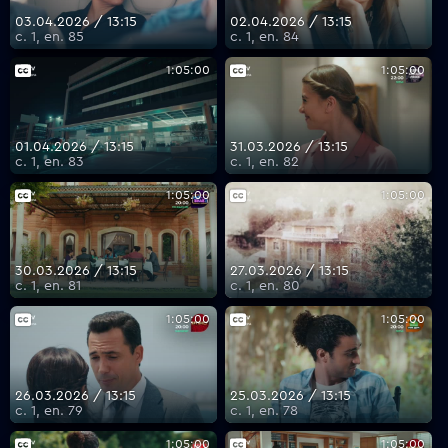
03.04.2026 / 13:15
02.04.2026 / 13:15
с. 1, еп. 85
с. 1, еп. 84
1:05:00
1:05:00
01.04.2026 / 13:15
31.03.2026 / 13:15
с. 1, еп. 83
с. 1, еп. 82
1:05:00
1:05:00
30.03.2026 / 13:15
27.03.2026 / 13:15
с. 1, еп. 81
с. 1, еп. 80
1:05:00
1:05:00
26.03.2026 / 13:15
25.03.2026 / 13:15
с. 1, еп. 79
с. 1, еп. 78
1:05:00
1:05:00