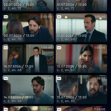
22.07.2026 / 13:20
21.07.2026 / 13:20
с. 2, еп. 72
с. 2, еп. 71
1:05:00
1:05:00
20.07.2026 / 13:20
17.07.2026 / 13:20
с. 2, еп. 70
с. 2, еп. 69
1:05:00
1:05:00
16.07.2026 / 13:20
15.07.2026 / 13:20
с. 2, еп. 68
с. 2, еп. 67
1:05:00
1:05:00
14.07.2026 / 13:20
13.07.2026 / 13:20
с. 2, еп. 66
с. 2, еп. 65
1:05:00
1:05:00