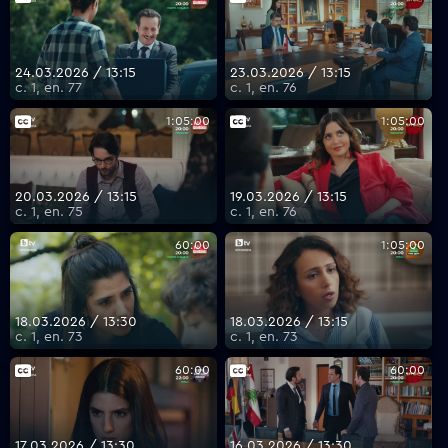
24.03.2026 / 13:15
23.03.2026 / 13:15
с. 1, еп. 77
с. 1, еп. 76
1:05:00
1:05:00
20.03.2026 / 13:15
19.03.2026 / 13:15
с. 1, еп. 75
с. 1, еп. 76
60:00
1:05:00
18.03.2026 / 13:30
18.03.2026 / 13:15
с. 1, еп. 73
с. 1, еп. 73
60:00
60:00
17.03.2026 / 13:30
16.03.2026 / 13:30