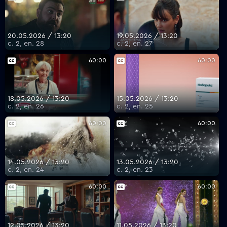
20.05.2026 / 13:20
19.05.2026 / 13:20
с. 2, еп. 28
с. 2, еп. 27
60:00
60:00
18.05.2026 / 13:20
15.05.2026 / 13:20
с. 2, еп. 26
с. 2, еп. 25
60:00
60:00
14.05.2026 / 13:20
13.05.2026 / 13:20
с. 2, еп. 24
с. 2, еп. 23
60:00
60:00
12.05.2026 / 13:20
11.05.2026 / 13:20