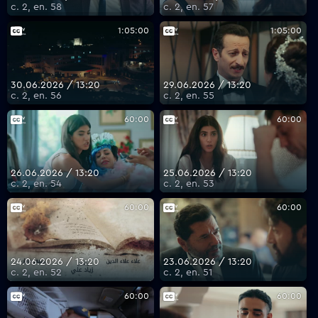
с. 2, еп. 58
с. 2, еп. 57
1:05:00
1:05:00
30.06.2026 / 13:20
29.06.2026 / 13:20
с. 2, еп. 56
с. 2, еп. 55
60:00
60:00
26.06.2026 / 13:20
25.06.2026 / 13:20
с. 2, еп. 54
с. 2, еп. 53
60:00
60:00
24.06.2026 / 13:20
23.06.2026 / 13:20
с. 2, еп. 52
с. 2, еп. 51
60:00
60:00