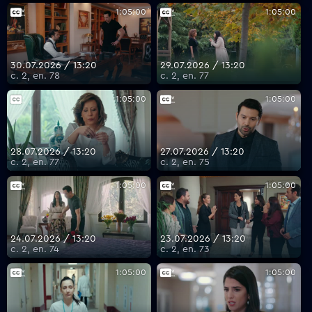
1:05:00
1:05:00
30.07.2026 / 13:20
29.07.2026 / 13:20
с. 2, еп. 78
с. 2, еп. 77
1:05:00
1:05:00
28.07.2026 / 13:20
27.07.2026 / 13:20
с. 2, еп. 77
с. 2, еп. 75
1:05:00
1:05:00
24.07.2026 / 13:20
23.07.2026 / 13:20
с. 2, еп. 74
с. 2, еп. 73
1:05:00
1:05:00