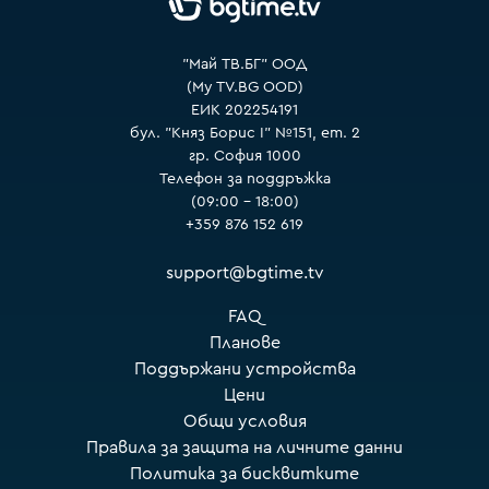
"Май ТВ.БГ" ООД
(My TV.BG OOD)
ЕИК 202254191
бул. "Княз Борис I" №151, ет. 2
гр. София 1000
Телефон за поддръжка
(09:00 – 18:00)
+359 876 152 619
support@bgtime.tv
FAQ
Планове
Поддържани устройства
Цени
Общи условия
Правила за защита на личните данни
Политика за бисквитките