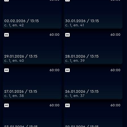
02.02.2026 / 13:15
30.01.2026 / 13:15
с. 1, еп. 42
с. 1, еп. 41
60:00
60:00
29.01.2026 / 13:15
28.01.2026 / 13:15
с. 1, еп. 40
с. 1, еп. 39
60:00
60:00
27.01.2026 / 13:15
26.01.2026 / 13:15
с. 1, еп. 38
с. 1, еп. 37
60:00
60:00
23.01.2026 / 13:15
22.01.2026 / 13:15