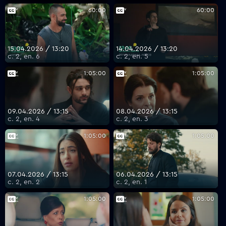
60:00
60:00
15.04.2026 / 13:20
14.04.2026 / 13:20
с. 2, еп. 6
с. 2, еп. 5
1:05:00
1:05:00
09.04.2026 / 13:15
08.04.2026 / 13:15
с. 2, еп. 4
с. 2, еп. 3
1:05:00
1:05:00
07.04.2026 / 13:15
06.04.2026 / 13:15
с. 2, еп. 2
с. 2, еп. 1
1:05:00
1:05:00