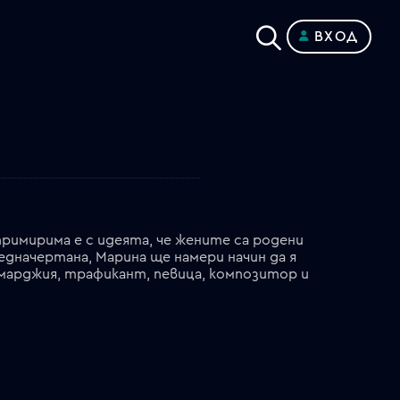
ВХОД
римирима е с идеята, че жените са родени
редначертана, Марина ще намери начин да я
комарджия, трафикант, певица, композитор и
собственик на най-известния бордей в Мексико сити. Никога не си е представяла през какви изпитания и препятствия ще я изправи животът; а още по-малко, че един ден това скромно момиче ще се превърне във великата Грасиела Олмос, "Бандитката" – една от най-влиятелните жени в мексиканското изкуство и политика.