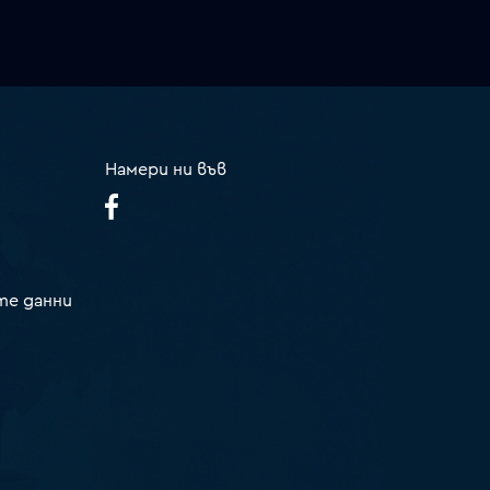
Намери ни във
те данни