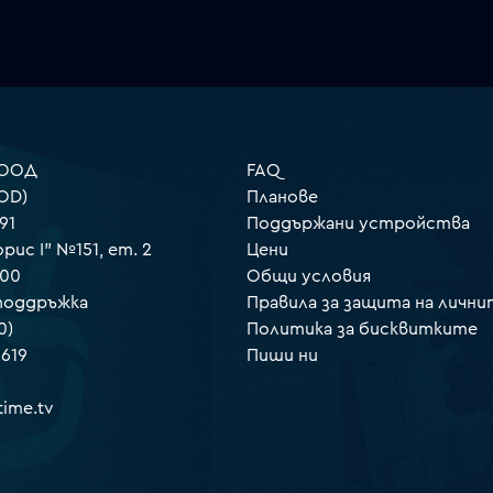
 ООД
FAQ
OD)
Планове
91
Поддържани устройства
орис I" №151, ет. 2
Цени
000
Общи условия
 поддръжка
Правила за защита на лични
0)
Политика за бисквитките
 619
Пиши ни
ime.tv