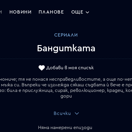
И
НОВИНИ
ПЛАНОВЕ
ОЩЕ
СЕРИАЛИ
Бандитката
Добави в моя списък
момиче; тя не понася несправедливостите, а още по-неп
а мъжа си. Въпреки че изглежда сякаш съдбата ѝ вече е п
ого: била е прислужница, сирак, революционер, крадец, 
дори
Всички
Няма намерени епизоди