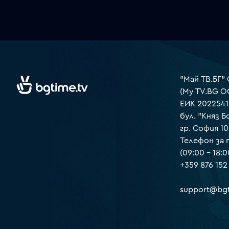
"Май ТВ.БГ"
(My TV.BG O
ЕИК 2022541
бул. "Княз Б
гр. София 1
Телефон за
(09:00 – 18:0
+359 876 152
support@bgt