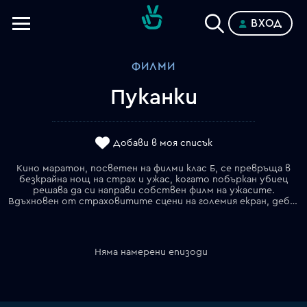
ВХОД
Телевизии
ФИЛМИ
Категории
Пуканки
Планове
Добави в моя списък
Кино маратон, посветен на филми клас Б, се превръща в
безкрайна нощ на страх и ужас, когато побъркан убиец
решава да си направи собствен филм на ужасите.
Вдъхновен от страховитите сцени на големия екран, дебне своите жертви пред киното, за да могат те да "участват" в неговия убийствен шедьовър.
Няма намерени епизоди