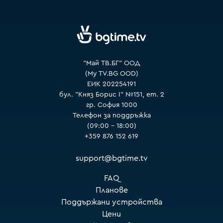
VOYO
"Май ТВ.БГ" ООД
(My TV.BG OOD)
ЕИК 202254191
бул. "Княз Борис I" №151, ет. 2
гр. София 1000
Телефон за поддръжка
(09:00 – 18:00)
+359 876 152 619
support@bgtime.tv
FAQ
Планове
Поддържани устройства
Цени