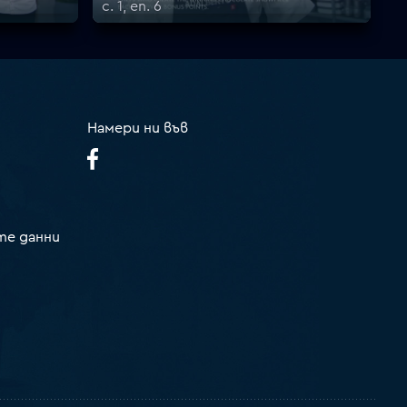
с. 1, еп. 6
Намери ни във
те данни