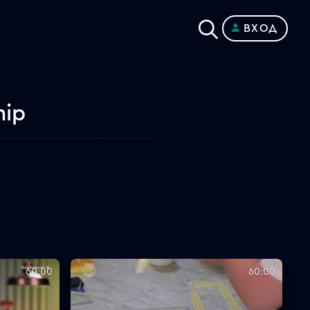
ВХОД
hip
60:00
60:00