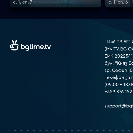
с. 1, еп. 7
с. 1, еп. 6
"Май ТВ.БГ"
(My TV.BG O
ЕИК 2022541
бул. "Княз Б
гр. София 1
Телефон за
(09:00 – 18:0
+359 876 152
support@bgt