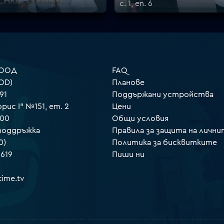
с. 1, еп. 6
 ООД
FAQ
OD)
Планове
91
Поддържани устройства
орис I" №151, ет. 2
Цени
000
Общи условия
 поддръжка
Правила за защита на лични
0)
Политика за бисквитките
 619
Пиши ни
ime.tv