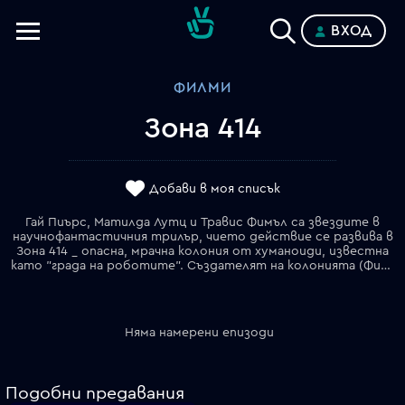
ВХОД
Телевизии
ФИЛМИ
Категории
Зона 414
Планове
Добави в моя списък
Гай Пиърс, Матилда Лутц и Травис Фимъл са звездите в
научнофантастичния трилър, чието действие се развива в
Зона 414 _ опасна, мрачна колония от хуманоиди, известна
като "града на роботите". Създателят на колонията (Фимел) наема частния детектив Дейвид Кармайкъл (Пиърс), за да издири изчезналата му дъщеря. Дейвид се съюзява с Джейн (Лутц), високоразвит изкуствен интелект, оборудван със същата технология като нейните колеги хуманоиди, но с всички емоции, чувства и мечти на човешко същество. Двамата пътуват из града, разкривайки улики и престъпление, което поставя под въпрос произхода и истинската цел на града на изкуствените хора.
Няма намерени епизоди
Подобни предавания