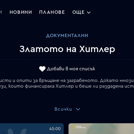
И
НОВИНИ
ПЛАНОВЕ
ОЩЕ
ДОКУМЕНТАЛНИ
Златото на Хитлер
Добави в моя списък
ацисти и опити за връщане на заграбеното. Докато мноз
ези, които финансираха Хитлер и беше ли раздадена и
Всички
45:00