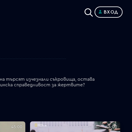
ВХОД
ина търсят изчезнали съкровища, остава
стинска справедливост за жертвите?
45:00
45:00