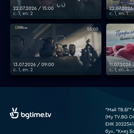
22.07.2026 / 15:00
22.07.2026 
с. 1, еп. 2
с. 1, еп. 1
55:00
13.07.2026 / 09:00
11.07.2026 
с. 1, еп. 2
с. 1, еп. 4
"Май ТВ.БГ"
(My TV.BG O
ЕИК 2022541
бул. "Княз Б