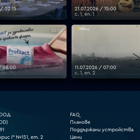
/ 02:15
21.07.2026 / 15:00
с. 1, еп. 1
50:00
/ 08:00
11.07.2026 / 07:00
с. 1, еп. 2
 ООД
FAQ
OD)
Планове
91
Поддържани устройства
орис I" №151, ет. 2
Цени