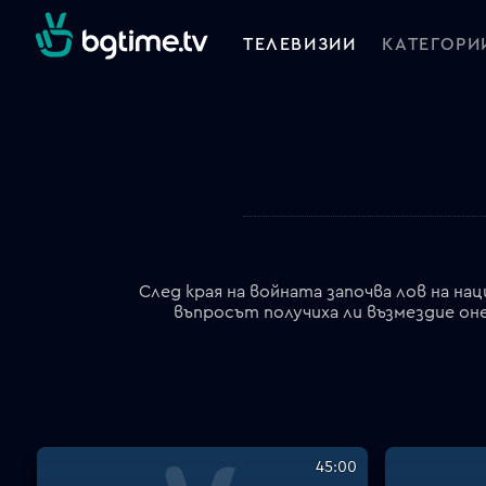
ТЕЛЕВИЗИИ
КАТЕГОРИ
След края на войната започва лов на н
въпросът получиха ли възмездие он
45:00