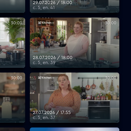
29.07.2026 / 18:00
с. 5, еп. 41
30:00
30:00
28.07.2026 / 18:00
с. 5, еп. 39
30:00
30:00
27.07.2026 / 17:55
с. 5, еп. 37