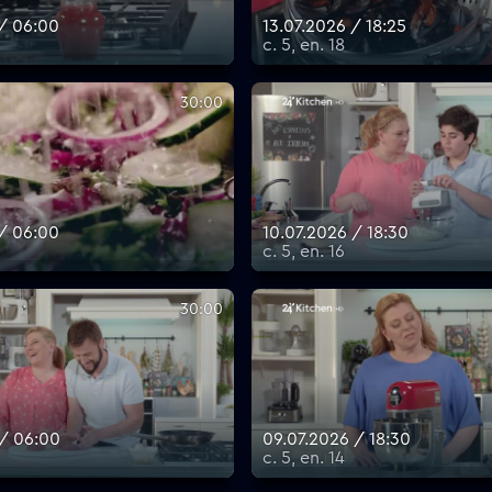
 / 06:00
13.07.2026 / 18:25
с. 5, еп. 18
30:00
 / 06:00
10.07.2026 / 18:30
с. 5, еп. 16
30:00
 / 06:00
09.07.2026 / 18:30
с. 5, еп. 14