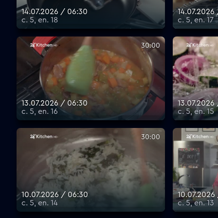
14.07.2026 / 06:30
14.07.2026
с. 5, еп. 18
с. 5, еп. 17
30:00
13.07.2026 / 06:30
13.07.2026
с. 5, еп. 16
с. 5, еп. 15
30:00
10.07.2026 / 06:30
10.07.2026
с. 5, еп. 14
с. 5, еп. 13