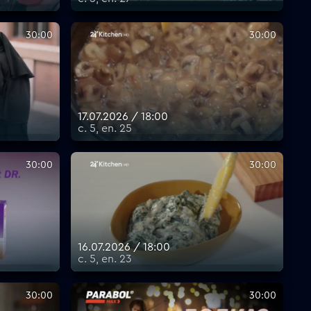
30:00
30:00
17.07.2026 / 18:00
с. 5, еп. 25
30:00
30:00
16.07.2026 / 18:00
с. 5, еп. 23
30:00
30:00