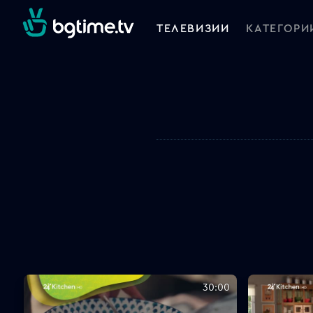
ТЕЛЕВИЗИИ
КАТЕГОРИ
30:00