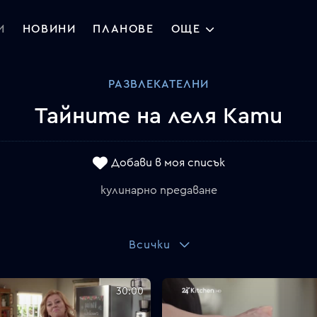
И
НОВИНИ
ПЛАНОВЕ
ОЩЕ
РАЗВЛЕКАТЕЛНИ
Тайните на леля Кати
Добави в моя списък
кулинарно предаване
Всички
30:00