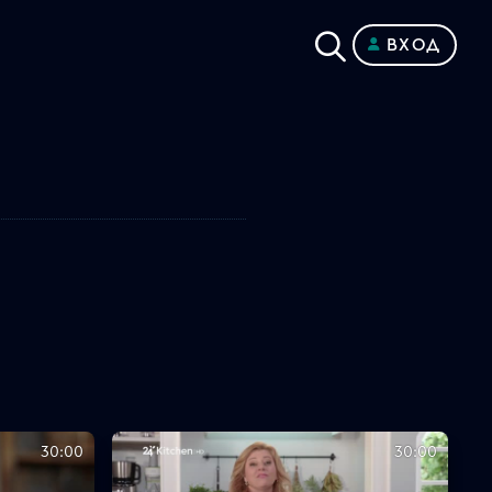
ВХОД
30:00
30:00