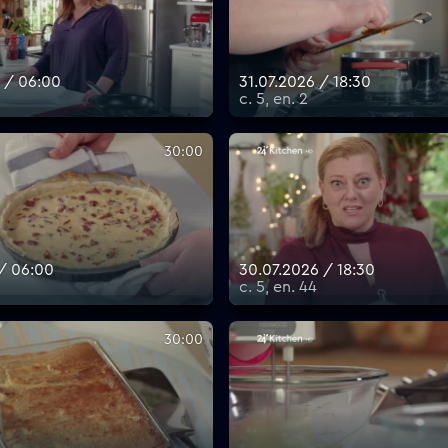
 / 06:00
31.07.2026 / 18:30
с. 5, еп. 2
30:00
 / 06:00
30.07.2026 / 18:30
с. 5, еп. 44
30:00