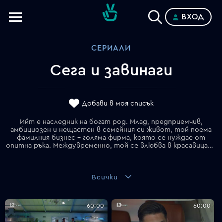
ВХОД
Телевизии
СЕРИАЛИ
Категории
Сега и завинаги
Планове
Добави в моя списък
Ийт е наследник на богат род. Млад, предприемчив,
амбициозен и нещастен в семейния си живот, той поема
фамилния бизнес – голяма фирма, която се нуждае от
опитна ръка. Междувременно, той се влюбва в красавицата Нур, и то от пръв поглед...
Всички
60:00
60:00