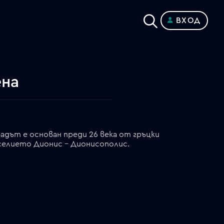
ВХОД
ена
адът е основан преди 26 века от гръцки
веселието Дионис – Дионисополис.