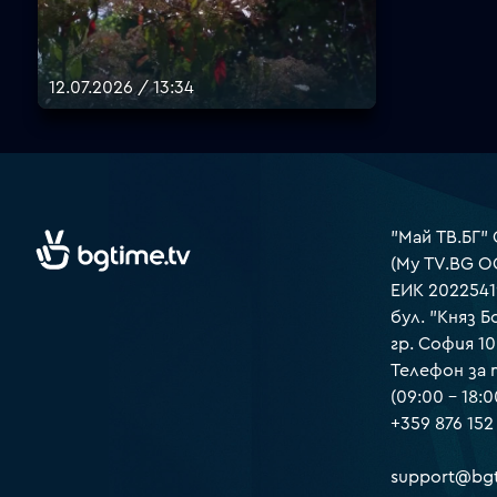
12.07.2026 / 13:34
"Май ТВ.БГ"
(My TV.BG O
ЕИК 2022541
бул. "Княз Б
гр. София 1
Телефон за
(09:00 – 18:0
+359 876 152
support@bgt