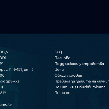
 ООД
FAQ
OD)
Планове
91
Поддържани устройства
орис I" №151, ет. 2
Цени
000
Общи условия
 поддръжка
Правила за защита на лични
0)
Политика за бисквитките
 619
Пиши ни
ime.tv