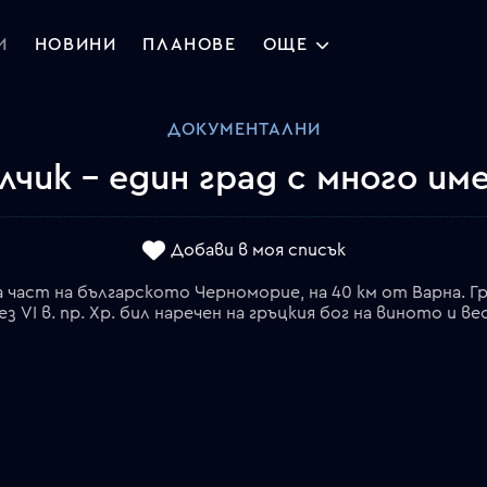
И
НОВИНИ
ПЛАНОВЕ
ОЩЕ
ДОКУМЕНТАЛНИ
лчик - един град с много им
Добави в моя списък
 част на българското Черноморие, на 40 км от Варна. Гр
 VІ в. пр. Хр. бил наречен на гръцкия бог на виното и 