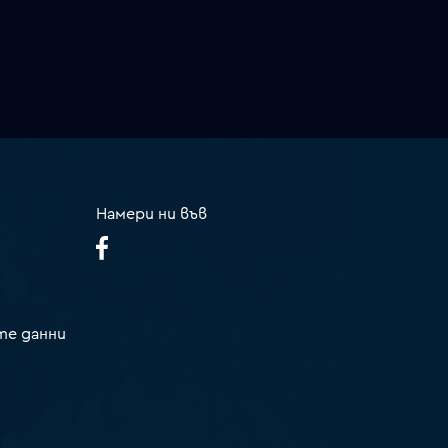
Намери ни във
те данни