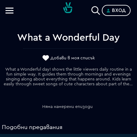
ВХОД
Телевизии
Категории
What a Wonderful Day
Планове
Добави в моя списък
What a Wonderful day! shows the little viewers daily routine in a
fun simple way. It guides them through mornings and evenings
singing along about everything that happens around. Kids learn
easily through sweet songs of cute characters about part of the day and what it is like and what we do at this particular period of time.
Няма намерени епизоди
Подобни предавания