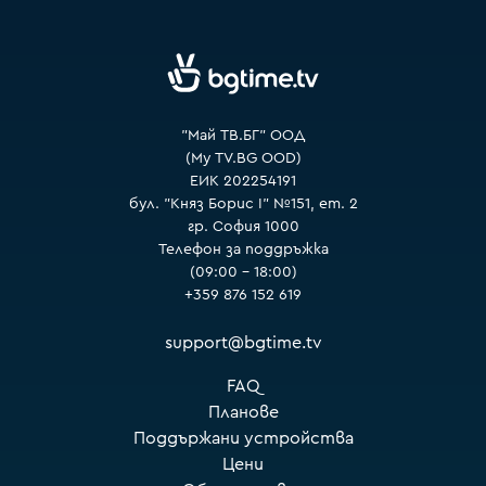
VOYO
"Май ТВ.БГ" ООД
(My TV.BG OOD)
ЕИК 202254191
бул. "Княз Борис I" №151, ет. 2
гр. София 1000
Телефон за поддръжка
(09:00 – 18:00)
+359 876 152 619
support@bgtime.tv
FAQ
Планове
Поддържани устройства
Цени