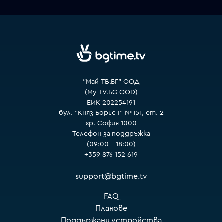
VOYO
"Май ТВ.БГ" ООД
(My TV.BG OOD)
ЕИК 202254191
бул. "Княз Борис I" №151, ет. 2
гр. София 1000
Телефон за поддръжка
(09:00 – 18:00)
+359 876 152 619
support@bgtime.tv
FAQ
Планове
Поддържани устройства