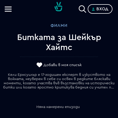
ВХОД
Телевизии
ФИЛМИ
Категории
Битката за Шейкър
Планове
Хайтс
Добави в моя списък
Кели Ернсуилър е 17-годишен експерт в изкуството на
войната, неуверен в себе си освен в редките бляскави
моменти, когато участва във възстановки на исторически
битки или когато яростно критикува бедния си учител по история. Кели се задушава от живота с майка си, която не притежава достатъчно качества, за да бъде добра домакиня, и баща си _ възстановяващ се наркоман, който от време на време кани местните бездомници да спят на дивана у тях. Когато Кели влиза в полезрението на училищния побойник, неговия богат приятел Барт му помага да организира мащабна контраофанзива. Но нещата се влошават, когато Кели развива неуместно и упорито увлечение към учещата в Йейл сестра на Барт _ Таби.
Няма намерени епизоди