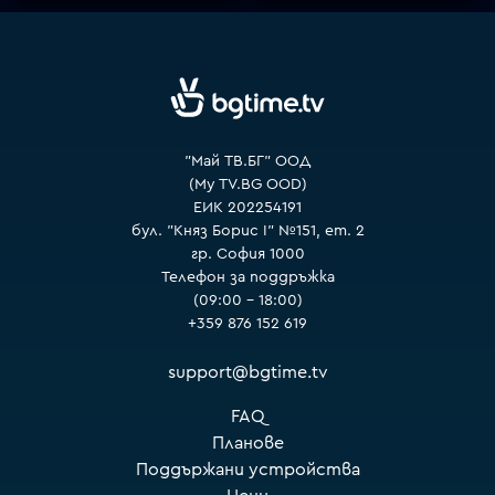
VOYO
"Май ТВ.БГ" ООД
(My TV.BG OOD)
ЕИК 202254191
бул. "Княз Борис I" №151, ет. 2
гр. София 1000
Телефон за поддръжка
(09:00 – 18:00)
+359 876 152 619
support@bgtime.tv
FAQ
Планове
Поддържани устройства