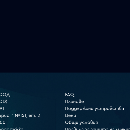
 ООД
FAQ
OD)
Планове
91
Поддържани устройства
орис I" №151, ет. 2
Цени
000
Общи условия
 поддръжка
Правила за защита на лични