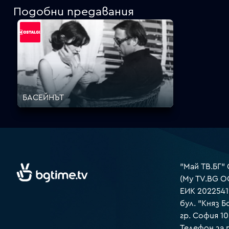
Подобни предавания
БАСЕЙНЪТ
"Май ТВ.БГ"
(My TV.BG O
ЕИК 2022541
бул. "Княз Б
гр. София 1
Телефон за