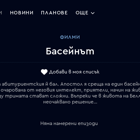
И
НОВИНИ
ПЛАНОВЕ
ОЩЕ
ФИЛМИ
Басейнът
Добави в моя списък
а абитуриентския й бал. Апостол я среща на един басей
е очарована от неговия интелект, приятели, начин на жи
 тримата стават сложни. Въпреки че в живота на Белл
неочаквано решение...
Няма намерени епизоди