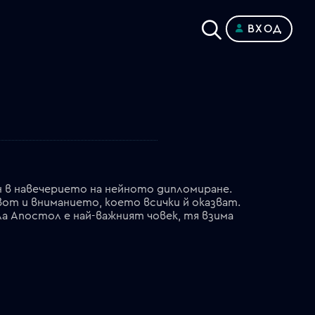
ВХОД
н в навечерието на нейното дипломиране.
вот и вниманието, което всички й оказват.
а Апостол е най-важният човек, тя взима