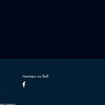
Намери ни във
те данни