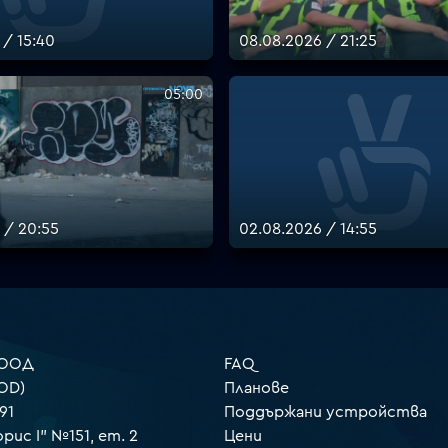
 / 15:40
08.08.2026 / 21:25
05:00
 / 20:55
02.08.2026 / 14:55
 ООД
FAQ
OD)
Планове
91
Поддържани устройства
орис I" №151, ет. 2
Цени