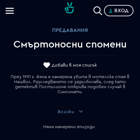
ВХОД
Телевизии
ПРЕДАВАНИЯ
Категории
Смъртоносни спомени
Планове
Добави в моя списък
През 1991 г. жена е намерена убита в мотелска стая в
Нашвил. Разследването се задълбочава, след като
детектив Постилионе открива подобен случай в
Синсинати.
Всички
Няма намерени епизоди