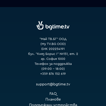
VOYO
"Май ТВ.БГ" ООД
(My TV.BG OOD)
ЕИК 202254191
бул. "Княз Борис I" №151, ет. 2
гр. София 1000
Телефон за поддръжка
(09:00 – 18:00)
+359 876 152 619
support@bgtime.tv
FAQ
Планове
Поддържани устройства