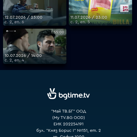
12.07.2026 / 23:00
11.07.2026 / 23:00
с. 2, еп. 6
с. 2, еп. 5
1:55:00
10.07.2026 / 14:00
с. 2, еп. 4
"Май ТВ.БГ" ООД
(My TV.BG OOD)
ЕИК 202254191
бул. "Княз Борис I" №151, ет. 2
гр. София 1000