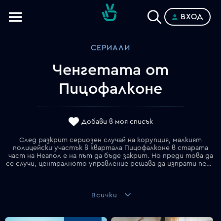
ВХОД
Телевизии
СЕРИАЛИ
Категории
Ченгетата от
Планове
Пицофалконе
Добави в моя списък
След разкрит сериозен случай на корупция, малкият
полицейски участък в квартала Пицофалконе в старата
част на Неапол е на път да бъде закрит. Но преди това да
се случи, централното управление решава да изпрати петима нови полицаи, които да поемат щафетата след уволнението на досегашните корумпирани служители, замесени в наркотрафик. Начело на новосформирания екип застава комисар Луиджи Палма (Масимилиано Гало) – човек с добро сърце и непоклатимо чувство за дълг, който вярва, че всеки заслужава втори шанс. Сред новодошлите е и инспектор Джузепе Лояконо (Алесандро Гасман) – блестящ, но опетнен полицай, неправомерно обвинен в сътрудничество с мафията в Сицилия. Заедно с опитния Пизанели (Джанфеличе Импарато), прагматичната Отавия Калабрезе (Тоска Д'Акуино) и младия Марко Арагона (Антонио Фолето), те започват да разрешават поредица от заплетени случаи, които надхвърлят рамките на "дребните престъпления".
Всички