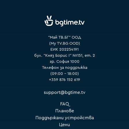
VOYO
"Май ТВ.БГ" ООД
(My TV.BG OOD)
ЕИК 202254191
бул. "Княз Борис I" №151, ет. 2
гр. София 1000
Телефон за поддръжка
(09:00 – 18:00)
+359 876 152 619
support@bgtime.tv
FAQ
Планове
Поддържани устройства
Цени