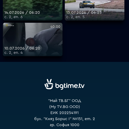
14.07.2026 / 06:20
13.07.2026 / 06:25
с. 2, еп. 6
с. 2, еп. 5
VOYO
40:00
10.07.2026 / 06:20
с. 2, еп. 4
"Май ТВ.БГ" ООД
(My TV.BG OOD)
ЕИК 202254191
бул. "Княз Борис I" №151, ет. 2
гр. София 1000