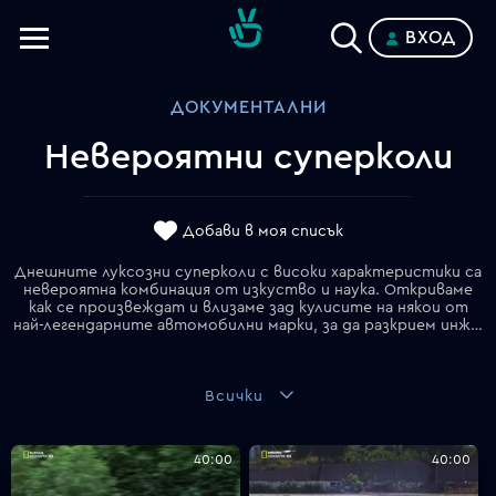
ВХОД
Телевизии
ДОКУМЕНТАЛНИ
Категории
Невероятни суперколи
Планове
Добави в моя списък
Днешните луксозни суперколи с високи характеристики са
невероятна комбинация от изкуство и наука. Откриваме
как се произвеждат и влизаме зад кулисите на някои от
най-легендарните автомобилни марки, за да разкрием инженерните тайни и ключа към успеха.
Всички
40:00
40:00