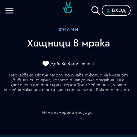
ВХОД
Телевизии
ФИЛМИ
Категории
Хищници в мрака
Планове
Добави в моя списък
Неочаквано Сюзън Мороу получава ръкопис на книга от
бившия си съпруг, когото е напуснала отдавна. Тя е
запленена от трилъра и героя Тони Хейстингс, чиято
семейна ваканция е помрачена от насилие. Ръкописът я принуждава да преосмисли бившата си връзка.
Няма намерени епизоди