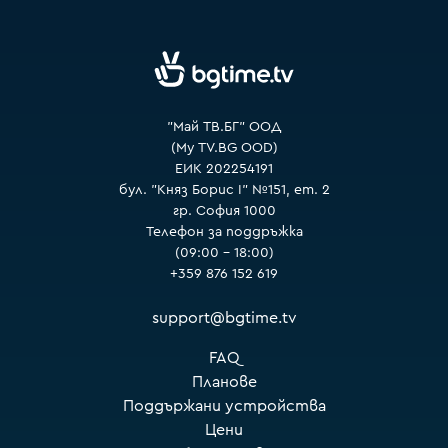
VOYO
"Май ТВ.БГ" ООД
(My TV.BG OOD)
ЕИК 202254191
бул. "Княз Борис I" №151, ет. 2
гр. София 1000
Телефон за поддръжка
(09:00 – 18:00)
+359 876 152 619
support@bgtime.tv
FAQ
Планове
Поддържани устройства
Цени