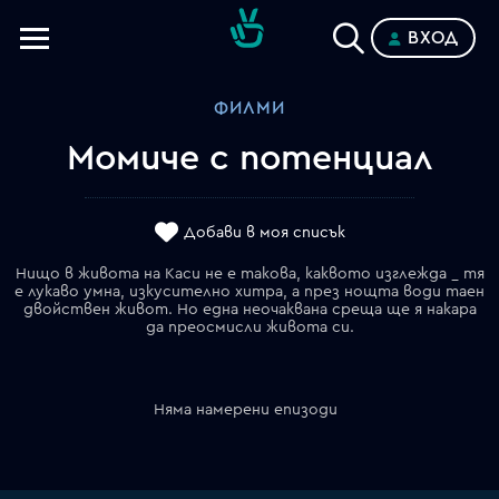
ВХОД
Телевизии
ФИЛМИ
Категории
Момиче с потенциал
Планове
Добави в моя списък
Нищо в живота на Каси не е такова, каквото изглежда _ тя
е лукаво умна, изкусително хитра, а през нощта води таен
двойствен живот. Но една неочаквана среща ще я накара
да преосмисли живота си.
Няма намерени епизоди