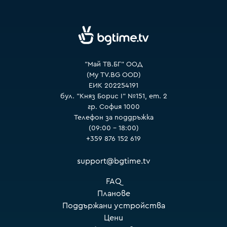
VOYO
"Май ТВ.БГ" ООД
(My TV.BG OOD)
ЕИК 202254191
бул. "Княз Борис I" №151, ет. 2
гр. София 1000
Телефон за поддръжка
(09:00 – 18:00)
+359 876 152 619
support@bgtime.tv
FAQ
Планове
Поддържани устройства
Цени