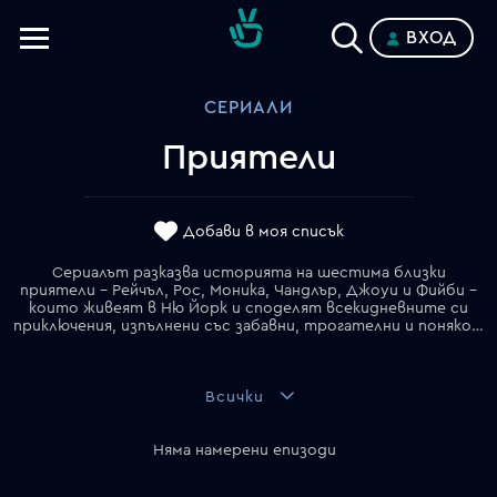
ВХОД
Телевизии
СЕРИАЛИ
Категории
Приятели
Планове
Добави в моя списък
Сериалът разказва историята на шестима близки
приятели – Рейчъл, Рос, Моника, Чандлър, Джоуи и Фийби –
които живеят в Ню Йорк и споделят всекидневните си
приключения, изпълнени със забавни, трогателни и понякога объркващи моменти. Всеки от тях има свой неповторим характер – от саркастичните реплики на Чандлър и нестандартността на Фийби до стремежа на Моника да бъде перфектна и чаровната наивност на Джоуи. Сериалът умело съчетава комедия, приятелство и романтика, създавайки незабравими моменти, които го превръщат в класика, обичана от зрителите през годините.
Всички
Няма намерени епизоди