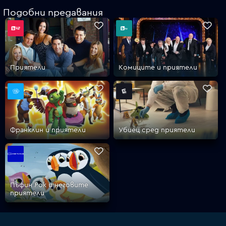
Подобни предавания
VOYO
Приятели
Комиците и приятели
Франклин и приятели
Убиец сред приятели
Пъфин Рок и неговите
приятели