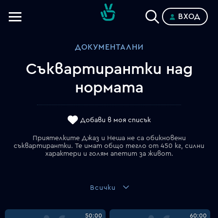
ВХОД
Телевизии
ДОКУМЕНТАЛНИ
Категории
Съквартирантки над
Планове
нормата
Добави в моя списък
Приятелките Джаз и Неша не са обикновени
съквартирантки. Те имат общо тегло от 450 кг, силни
характери и голям апетит за живот.
Всички
50:00
60:00