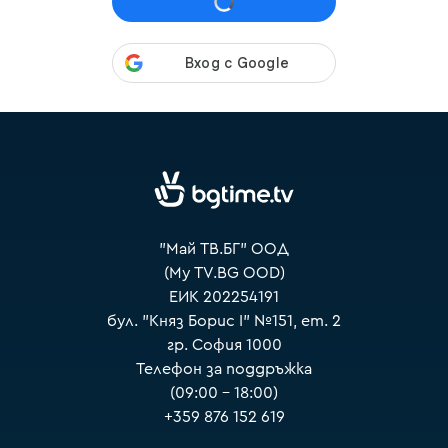
VOYO
"Май ТВ.БГ" ООД
(My TV.BG OOD)
ЕИК 202254191
бул. "Княз Борис I" №151, ет. 2
гр. София 1000
Телефон за поддръжка
(09:00 – 18:00)
+359 876 152 619