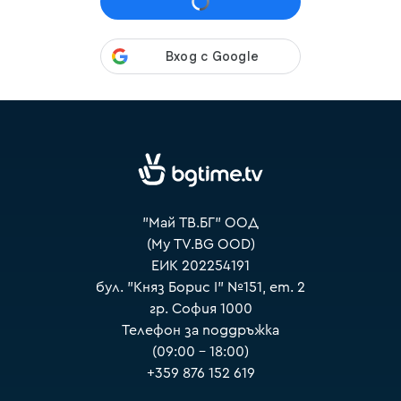
VOYO
"Май ТВ.БГ" ООД
(My TV.BG OOD)
ЕИК 202254191
бул. "Княз Борис I" №151, ет. 2
гр. София 1000
Телефон за поддръжка
(09:00 – 18:00)
+359 876 152 619