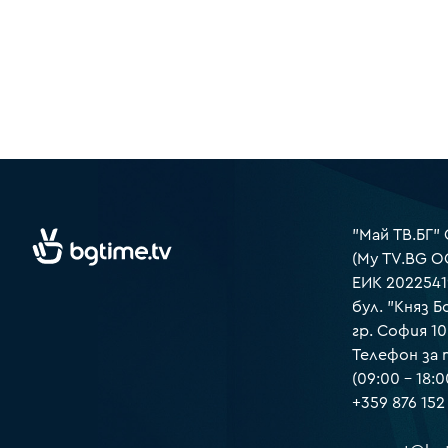
"Май ТВ.БГ"
(My TV.BG O
ЕИК 2022541
бул. "Княз Б
гр. София 1
Телефон за
(09:00 – 18:0
+359 876 152