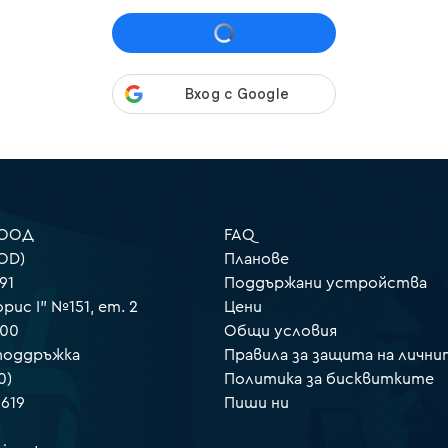
 ООД
FAQ
OD)
Планове
91
Поддържани устройства
орис I" №151, ет. 2
Цени
000
Общи условия
 поддръжка
Правила за защита на лични
0)
Политика за бисквитките
 619
Пиши ни