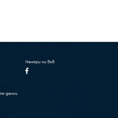
Намери ни във
те данни