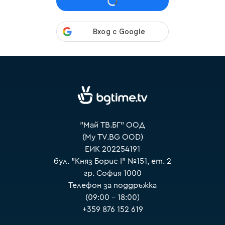
VOYO
"Май ТВ.БГ" ООД
(My TV.BG OOD)
ЕИК 202254191
бул. "Княз Борис I" №151, ет. 2
гр. София 1000
Телефон за поддръжка
(09:00 – 18:00)
+359 876 152 619