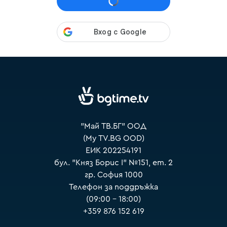
VOYO
"Май ТВ.БГ" ООД
(My TV.BG OOD)
ЕИК 202254191
бул. "Княз Борис I" №151, ет. 2
гр. София 1000
Телефон за поддръжка
(09:00 – 18:00)
+359 876 152 619