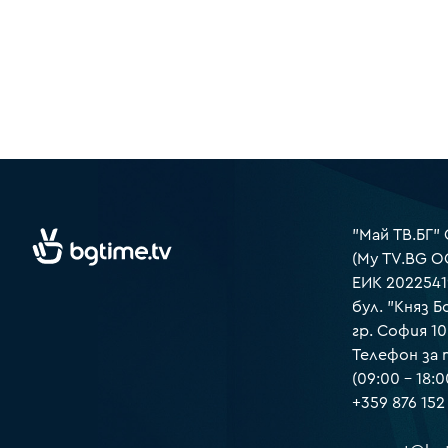
"Май ТВ.БГ"
(My TV.BG O
ЕИК 2022541
бул. "Княз Б
гр. София 1
Телефон за
(09:00 – 18:0
+359 876 152