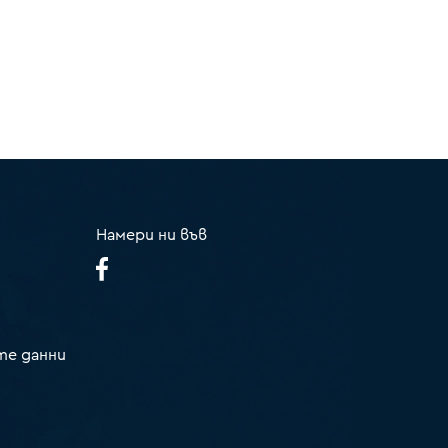
Намери ни във
те данни