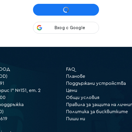
 ООД
FAQ
OD)
Планове
91
Поддържани устройства
орис I" №151, ет. 2
Цени
000
Общи условия
 поддръжка
Правила за защита на лични
0)
Политика за бисквитките
 619
Пиши ни