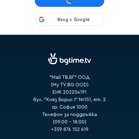
VOYO
"Май ТВ.БГ" ООД
(My TV.BG OOD)
ЕИК 202254191
бул. "Княз Борис I" №151, ет. 2
гр. София 1000
Телефон за поддръжка
(09:00 – 18:00)
+359 876 152 619