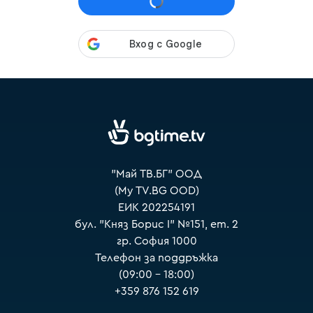
VOYO
"Май ТВ.БГ" ООД
(My TV.BG OOD)
ЕИК 202254191
бул. "Княз Борис I" №151, ет. 2
гр. София 1000
Телефон за поддръжка
(09:00 – 18:00)
+359 876 152 619