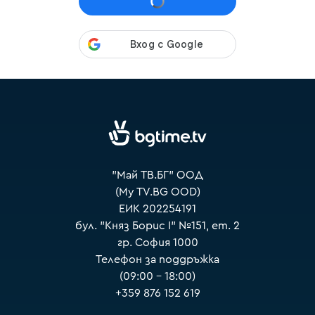
VOYO
"Май ТВ.БГ" ООД
(My TV.BG OOD)
ЕИК 202254191
бул. "Княз Борис I" №151, ет. 2
гр. София 1000
Телефон за поддръжка
(09:00 – 18:00)
+359 876 152 619