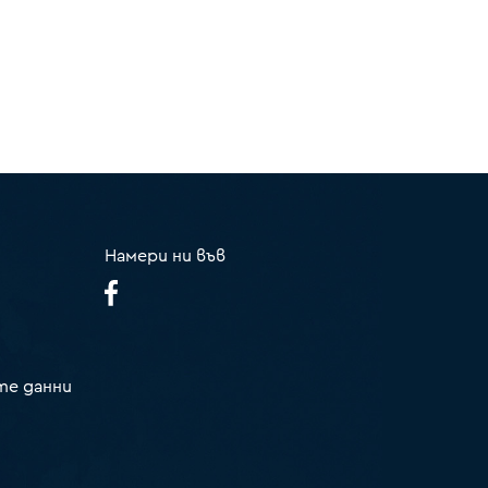
Намери ни във
те данни