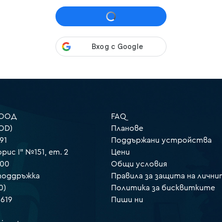
 ООД
FAQ
OD)
Планове
91
Поддържани устройства
орис I" №151, ет. 2
Цени
000
Общи условия
 поддръжка
Правила за защита на лични
0)
Политика за бисквитките
 619
Пиши ни