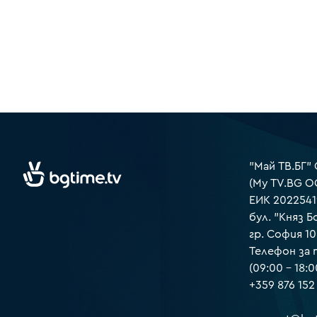
"Май ТВ.БГ"
(My TV.BG O
ЕИК 2022541
бул. "Княз Б
гр. София 1
Телефон за
(09:00 – 18:0
+359 876 152