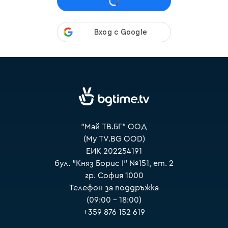
VOYO
"Май ТВ.БГ" ООД
(My TV.BG OOD)
ЕИК 202254191
бул. "Княз Борис I" №151, ет. 2
гр. София 1000
Телефон за поддръжка
(09:00 – 18:00)
+359 876 152 619