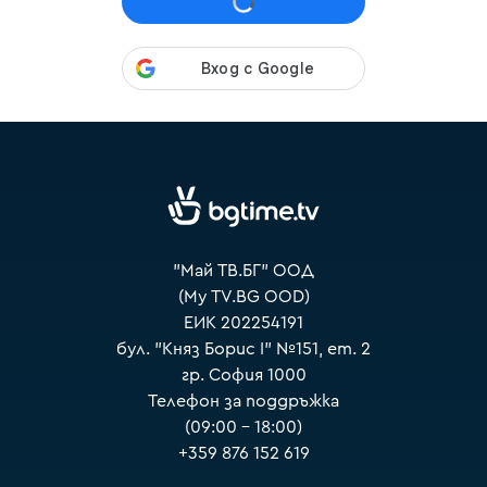
VOYO
"Май ТВ.БГ" ООД
(My TV.BG OOD)
ЕИК 202254191
бул. "Княз Борис I" №151, ет. 2
гр. София 1000
Телефон за поддръжка
(09:00 – 18:00)
+359 876 152 619